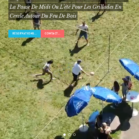
La Pause De Midi Ou L’été Pour Les Grillades En
Cercle Autour Du Feu De Bois
RÉSERVATIONS...
CONTACT...