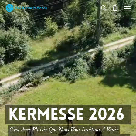
Skip
Men
to
search
main
content
KERMESSE 2026
C'est Avec Plaisir Que Nous Vous Invitons À Venir