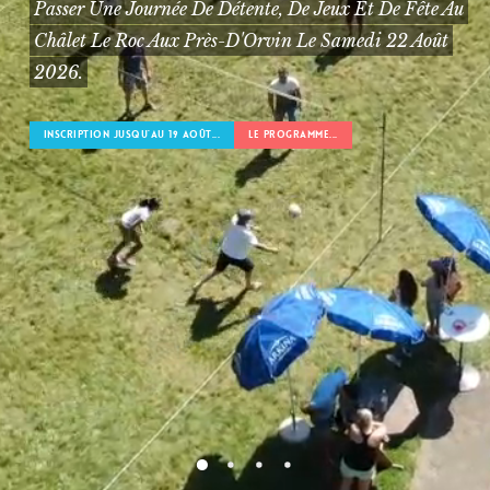
Passer Une Journée De Détente, De Jeux Et De Fête Au
Châlet Le Roc Aux Près-D'Orvin Le Samedi 22 Août
2026.
INSCRIPTION JUSQU'AU 19 AOÛT...
LE PROGRAMME...