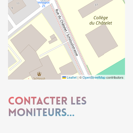
Leaflet
|
©
OpenStreetMap
contributors
Contacter les
moniteurs...