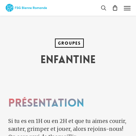
Skip
Men
to
search
main
content
Groupes
Enfantine
Présentation
Si tu es en 1H ou en 2H et que tu aimes courir,
sauter, grimper et jouer, alors rejoins-nous!