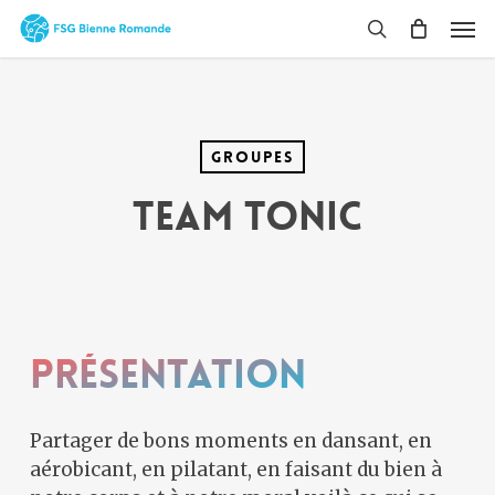
Skip
Men
to
search
main
content
Groupes
Team tonic
Présentation
Partager de bons moments en dansant, en
aérobicant, en pilatant, en faisant du bien à